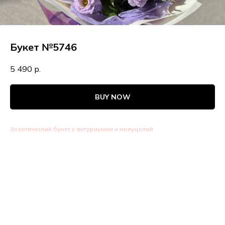
Букет №5746
5 490
р.
BUY NOW
Экзотический букет с антуриумом и молуцелой