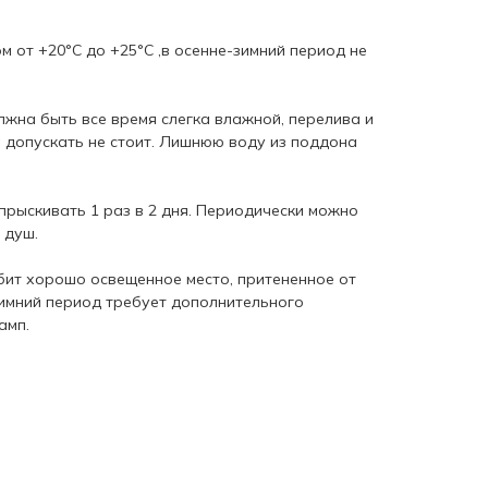
ом от +20°C до +25°C ,в осенне-зимний период не
лжна быть все время слегка влажной, перелива и
 допускать не стоит. Лишнюю воду из поддона
прыскивать 1 раз в 2 дня. Периодически можно
 душ.
бит хорошо освещенное место, притененное от
зимний период требует дополнительного
амп.